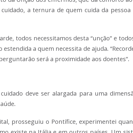
 cuidado, a ternura de quem cuida da pessoa 
tarde, todos necessitamos desta “unção” e tod
estendida a quem necessita de ajuda. “Recorde
 perguntarão será a proximidade aos doentes”.
 cuidado deve ser alargada para uma dimensã
saúde.
ital, prosseguiu o Pontífice, experimentei qu
como existe na Itália e em outros países. Um si