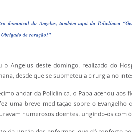
tro dominical do Angelus, também aqui da Policlínica “Ge
. Obrigado de coração!”
o Angelus deste domingo, realizado do Hosp
ana, desde que se submeteu a cirurgia no inte
cimo andar da Policlínica, o Papa acenou aos f
i fez uma breve meditação sobre o Evangelho 
“curavam numerosos doentes, ungindo-os com ól
to da Unção dos enfermos, que dá conforto ao e