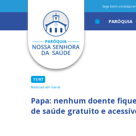
Seja bem-vindo(a) em 
PARÓQUIA
11/07
Notícias em Geral
Papa: nenhum doente fique
de saúde gratuito e acessív