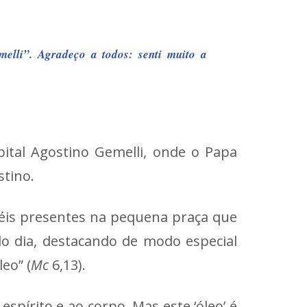
melli”. Agradeço a todos: senti muito a
ital Agostino Gemelli, onde o Papa
stino.
iéis presentes na pequena praça que
do dia, destacando de modo especial
eo” (
Mc
6,13).
spírito e ao corpo. Mas este ‘óleo’ é