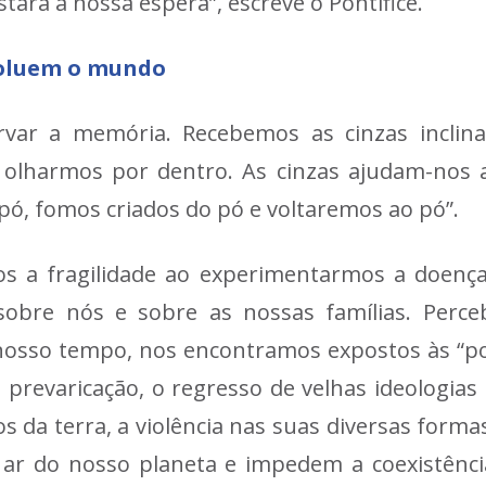
tará à nossa espera”, escreve o Pontífice.
 poluem o mundo
rvar a memória. Recebemos as cinzas incli
lharmos por dentro. As cinzas ajudam-nos a
 pó, fomos criados do pó e voltaremos ao pó”.
mos a fragilidade ao experimentarmos a doenç
 sobre nós e sobre as nossas famílias. Per
do nosso tempo, nos encontramos expostos às “p
a prevaricação, o regresso de velhas ideologias
s da terra, a violência nas suas diversas forma
 ar do nosso planeta e impedem a coexistência