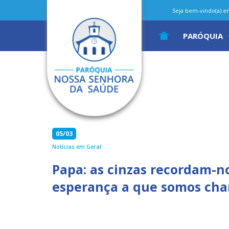
Seja bem-vindo(a) em 
PARÓQUIA
05/03
Notícias em Geral
Papa: as cinzas recordam-n
esperança a que somos ch