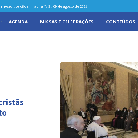
nosso site oficial . Itabira (MG), 09 de agosto de 2026
AGENDA
MISSAS E CELEBRAÇÕES
CONTEÚDOS
cristãs
to