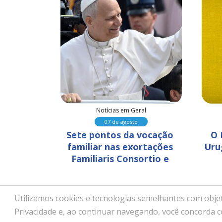
al
Notícias em Geral
07 de agosto
 sinal da 
Sete pontos da vocação 
O 
a e 
familiar nas exortações 
Uru
te
Familiaris Consortio e 
Amoris Laetitia
Utilizamos cookies e tecnologias semelhantes com objet
Copyright © 2026 - Paróquia No
Privacidade e, ao continuar navegando, você concorda 