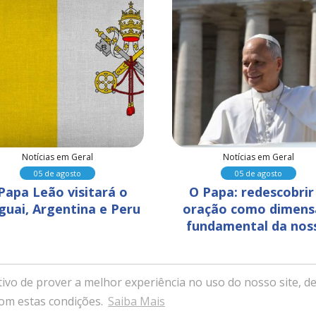
Notícias em Geral
Notícias em Geral
05 de agosto
05 de agosto
Papa Leão visitará o 
O Papa: redescobrir 
guai, Argentina e Peru
oração como dimens
fundamental da nos
humanidade
ivo de prover a melhor experiência no uso do nosso site, de
ssa Senhora da Saúde - Itabira, Minas Gerais - Desenvolvido com ex
com estas condições.
Saiba Mais