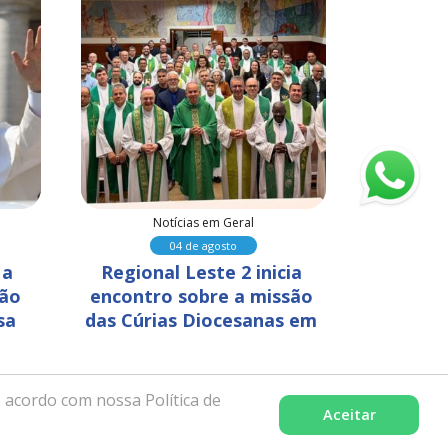
Notícias em Geral
N
04 de agosto
a 
Regional Leste 2 inicia 
Assis 
ão 
encontro sobre a missão 
Papa enc
sa 
das Cúrias Diocesanas em 
sonhar
Belo Horizonte
 acordo com nossa Política de
Aceitar
celência pela