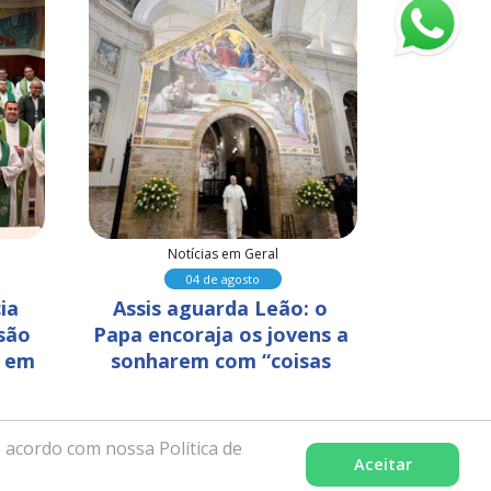
Notícias em Geral
N
04 de agosto
ia 
Assis aguarda Leão: o 
Fundaçã
são 
Papa encoraja os jovens a 
promove
 em 
sonharem com “coisas 
Dia d
grandes”
Crist
 acordo com nossa Política de
Aceitar
celência pela