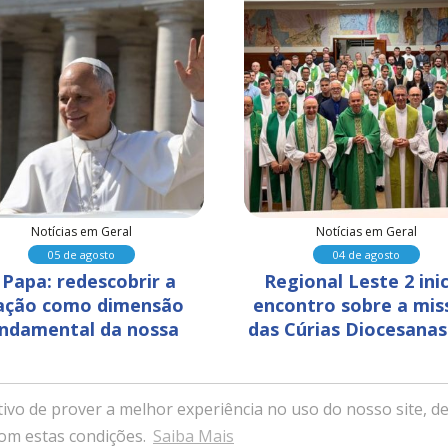
Notícias em Geral
Notícias em Geral
05 de agosto
04 de agosto
 Papa: redescobrir a 
Regional Leste 2 inic
ação como dimensão 
encontro sobre a mis
ndamental da nossa 
das Cúrias Diocesanas
humanidade
Belo Horizonte
ivo de prover a melhor experiência no uso do nosso site, de
ssa Senhora da Saúde - Itabira, Minas Gerais - Desenvolvido com ex
com estas condições.
Saiba Mais