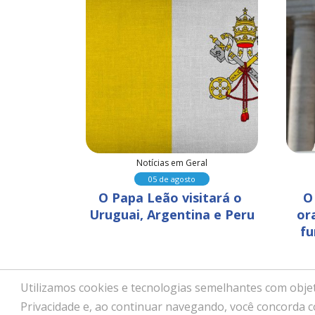
al
Notícias em Geral
05 de agosto
ara que 
O Papa Leão visitará o 
O
nvisível 
Uruguai, Argentina e Peru
or
idades
fu
Utilizamos cookies e tecnologias semelhantes com objet
Copyright © 2026 - Paróquia No
Privacidade e, ao continuar navegando, você concorda 