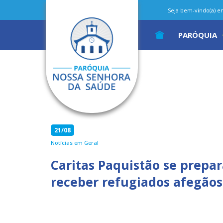
Seja bem-vindo(a) em 
PARÓQUIA
21/08
Notícias em Geral
Caritas Paquistão se prepa
receber refugiados afegãos