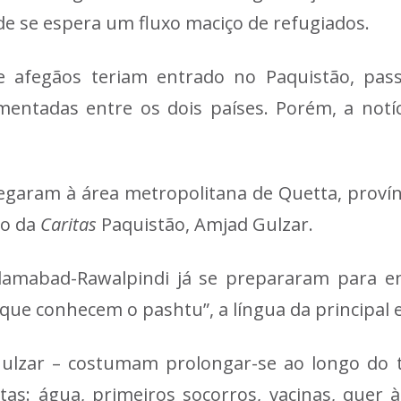
de se espera um fluxo maciço de refugiados.
de afegãos teriam entrado no Paquistão, p
mentadas entre os dois países. Porém, a notíc
hegaram à área metropolitana de Quetta, provín
vo da
Caritas
Paquistão, Amjad Gulzar.
slamabad-Rawalpindi já se prepararam para e
que conhecem o pashtu”, a língua da principal 
a Gulzar – costumam prolongar-se ao longo do
tas: água, primeiros socorros, vacinas, quer 