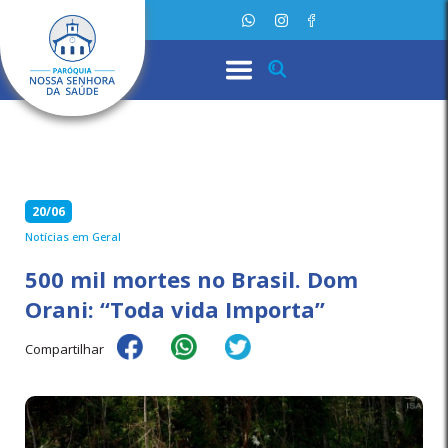
20/06
Notícias em Geral
500 mil mortes no Brasil. Dom
Orani: “Toda vida Importa”
Compartilhar