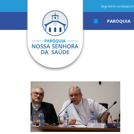
Seja bem-vindo(a) em 
PARÓQUIA