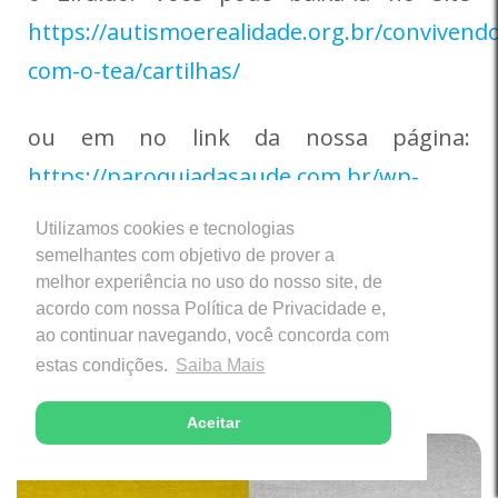
https://autismoerealidade.org.br/convivend
com-o-tea/cartilhas/
ou em no link da nossa página:
https://paroquiadasaude.com.br/wp-
content/uploads/2020/06/Cartilha-
Utilizamos cookies e tecnologias
Autismo-Uma-Realidade.pdf
semelhantes com objetivo de prover a
melhor experiência no uso do nosso site, de
acordo com nossa Política de Privacidade e,
ao continuar navegando, você concorda com
estas condições.
Saiba Mais
Últimas Notícias
Aceitar