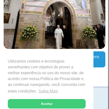
Assis aguarda Leão: o Papa encoraja os jovens
Utilizamos cookies e tecnologias
a sonharem com “coisas grandes”
semelhantes com objetivo de prover a
melhor experiência no uso do nosso site, de
acordo com nossa Política de Privacidade e,
ao continuar navegando, você concorda com
estas condições.
Saiba Mais
Paróquia Nossa Senhora da Saúde
Itabira, Minas Gerais
Aceitar
Desenvolvido com excelência pela