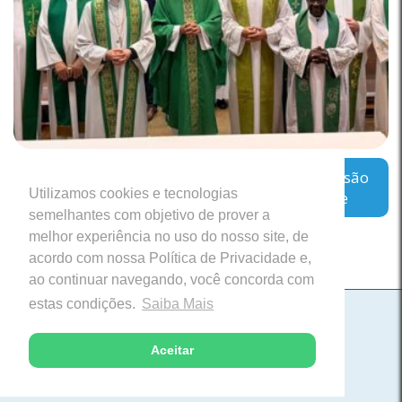
Regional Leste 2 inicia encontro sobre a missão
Utilizamos cookies e tecnologias
das Cúrias Diocesanas em Belo Horizonte
semelhantes com objetivo de prover a
melhor experiência no uso do nosso site, de
acordo com nossa Política de Privacidade e,
ao continuar navegando, você concorda com
estas condições.
Saiba Mais
Paróquia Nossa Senhora da Saúde
Itabira, Minas Gerais
Aceitar
Desenvolvido com excelência pela