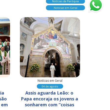
Notícias da Paróquia
Notícias em Geral
Notícias em Geral
N
04 de agosto
ia 
Assis aguarda Leão: o 
Fundaçã
são 
Papa encoraja os jovens a 
promove
 em 
sonharem com “coisas 
Dia d