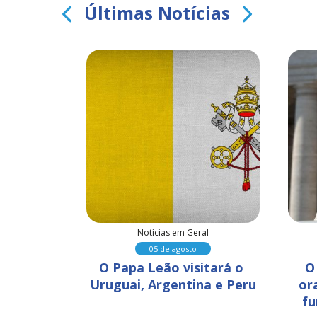
Últimas Notícias
al
Notícias em Geral
05 de agosto
ara que 
O Papa Leão visitará o 
O
nvisível 
Uruguai, Argentina e Peru
or
idades
fu