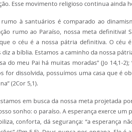
ão. Esse movimento religioso continua ainda ho
ões rumo à santuários é comparado ao dinamis
ação rumo ao Paraíso, nossa meta definitiva! 
ue o céu é a nossa pátria definitiva. O céu 
iz a bíblia. Estamos a caminho da nossa pátria 
asa do meu Pai há muitas moradas” (Jo 14,1-2);
os for dissolvida, possuímos uma casa que é 
a” (2Cor 5,1).
tamos em busca da nossa meta projetada por De
so sonho: o paraíso. A esperança exerce um p
iliza, conforta, dá segurança: “a esperança 
es” (Rm 5,5). Deus nunca nos engana. Ele é a 