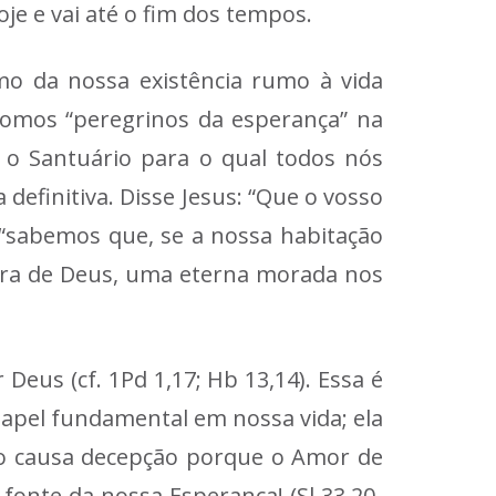
je e vai até o fim dos tempos.
mo da nossa existência rumo à vida
Somos “peregrinos da esperança” na
é o Santuário para o qual todos nós
definitiva. Disse Jesus: “Que o vosso
 “sabemos que, se a nossa habitação
obra de Deus, uma eterna morada nos
us (cf. 1Pd 1,17; Hb 13,14). Essa é
apel fundamental em nossa vida; ela
não causa decepção porque o Amor de
fonte da nossa Esperança! (Sl 33,20-