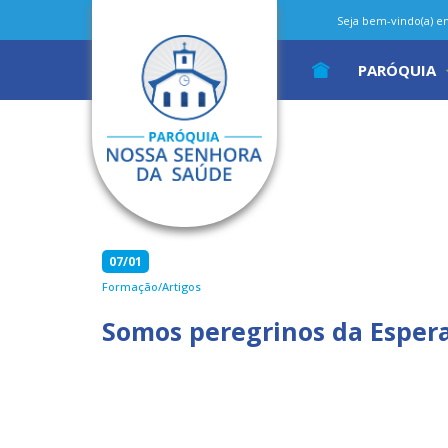
Seja bem-vindo(a) em 
PARÓQUIA
07/01
Formação/Artigos
Somos peregrinos da Esper