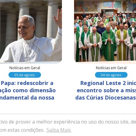
Notícias em Geral
Notícias em Geral
05 de agosto
04 de agosto
 Papa: redescobrir a 
Regional Leste 2 inic
ação como dimensão 
encontro sobre a mis
ndamental da nossa 
das Cúrias Diocesanas
humanidade
Belo Horizonte
ivo de prover a melhor experiência no uso do nosso site, de
ssa Senhora da Saúde - Itabira, Minas Gerais - Desenvolvido com ex
com estas condições.
Saiba Mais