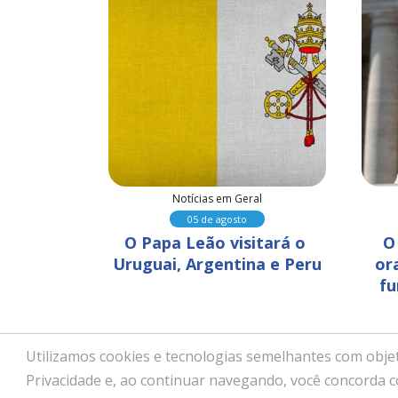
al
Notícias em Geral
05 de agosto
ara que 
O Papa Leão visitará o 
O
nvisível 
Uruguai, Argentina e Peru
or
idades
fu
Utilizamos cookies e tecnologias semelhantes com objet
Copyright © 2026 - Paróquia No
Privacidade e, ao continuar navegando, você concorda 