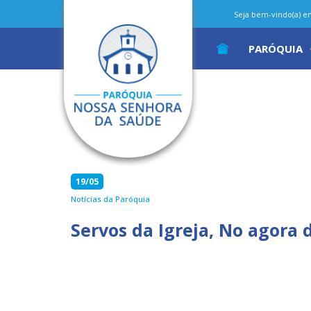
Seja bem-vindo(a) em 
PARÓQUIA
19/05
Notícias da Paróquia
Servos da Igreja, No agora 