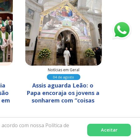
Notícias em Geral
N
04 de agosto
ia 
Assis aguarda Leão: o 
Fundaçã
são 
Papa encoraja os jovens a 
promove
 em 
sonharem com “coisas 
Dia d
grandes”
Crist
 acordo com nossa Política de
Aceitar
celência pela