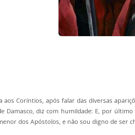
a aos Coríntios, após falar das diversas apariç
de Damasco, diz com humildade: E, por últim
menor dos Apóstolos, e não sou digno de ser c