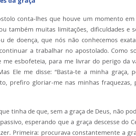
tes da graça
póstolo conta-lhes que houve um momento em
u também muitas limitações, dificuldades e s
 ou de doença, que nós não conhecemos exat
 continuar a trabalhar no apostolado. Como s
me esbofeteia, para me livrar do perigo da va
as Ele me disse: “Basta-te a minha graça, p
to, prefiro gloriar-me nas minhas fraquezas,
que tinha de que, sem a graça de Deus, não pod
 passivo, esperando que a graça descesse do Cé
azer. Primeira: procurava constantemente a gra