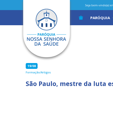
Seja bem-vindo(a) em 
PARÓQUIA
19/08
Formação/Artigos
São Paulo, mestre da luta e