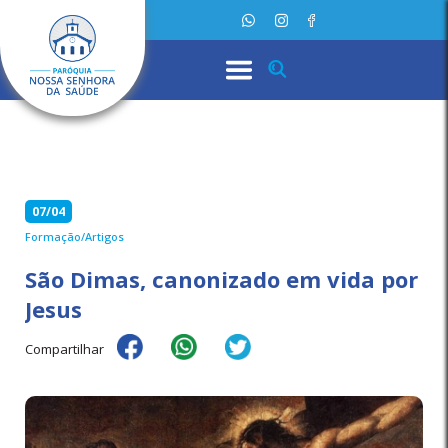
07/04
Formação/Artigos
São Dimas, canonizado em vida por
Jesus
Compartilhar