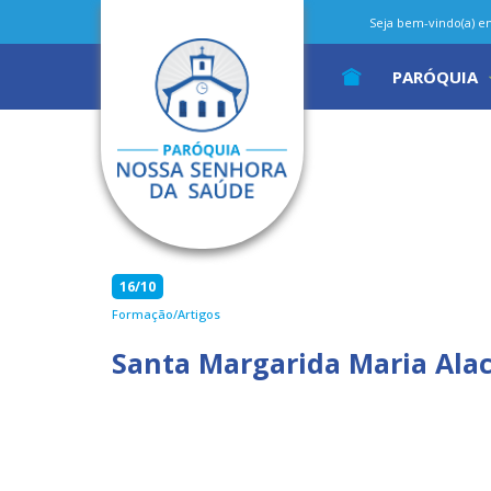
Seja bem-vindo(a) em 
PARÓQUIA
16/10
Formação/Artigos
Santa Margarida Maria Ala