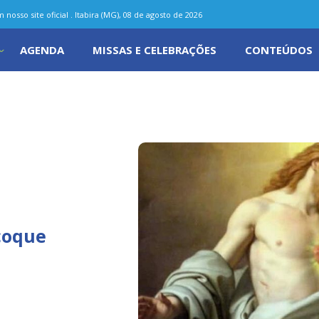
nosso site oficial . Itabira (MG), 08 de agosto de 2026
AGENDA
MISSAS E CELEBRAÇÕES
CONTEÚDOS
coque