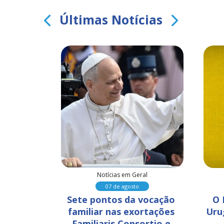
Últimas Notícias
al
Notícias em Geral
07 de agosto
 sinal da 
Sete pontos da vocação 
O 
a e 
familiar nas exortações 
Uru
te
Familiaris Consortio e 