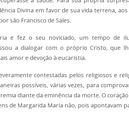
ecuperasse a saúde. Para sua própria surpres
ência Divina em favor de sua vida terrena, aos
or são Francisco de Sales.
a e fez o seu noviciado, um tempo de ilu
ssou a dialogar com o próprio Cristo, que lh
ais amor e devoção à eucaristia.
severamente contestadas pelos religiosos e rel
aneiras possíveis, várias vezes, para comprov
 tremia diante da eminência da morte. O coraçã
ens de Margarida Maria não, pois apontavam pa