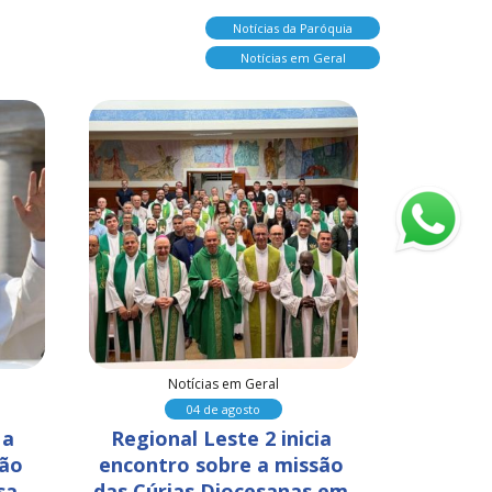
Notícias da Paróquia
Notícias em Geral
Notícias em Geral
N
04 de agosto
a 
Regional Leste 2 inicia 
Assis 
ão 
encontro sobre a missão 
Papa enc
sa 
das Cúrias Diocesanas em 
sonhar