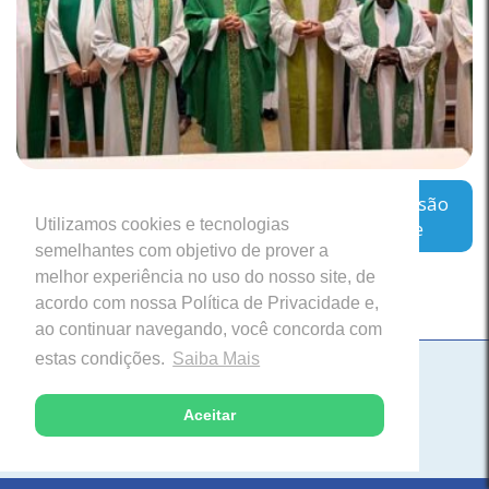
Regional Leste 2 inicia encontro sobre a missão
Utilizamos cookies e tecnologias
das Cúrias Diocesanas em Belo Horizonte
semelhantes com objetivo de prover a
melhor experiência no uso do nosso site, de
acordo com nossa Política de Privacidade e,
ao continuar navegando, você concorda com
estas condições.
Saiba Mais
Paróquia Nossa Senhora da Saúde
Itabira, Minas Gerais
Aceitar
Desenvolvido com excelência pela