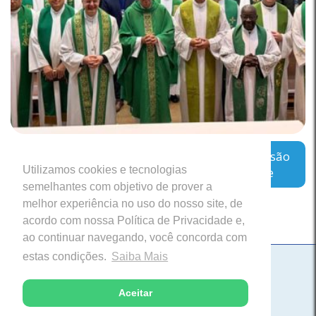
Regional Leste 2 inicia encontro sobre a missão
Utilizamos cookies e tecnologias
das Cúrias Diocesanas em Belo Horizonte
semelhantes com objetivo de prover a
melhor experiência no uso do nosso site, de
acordo com nossa Política de Privacidade e,
ao continuar navegando, você concorda com
estas condições.
Saiba Mais
Paróquia Nossa Senhora da Saúde
Itabira, Minas Gerais
Aceitar
Desenvolvido com excelência pela