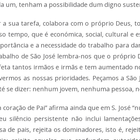
a um, tenham a possibilidade dum digno suste
r a sua tarefa, colabora com o próprio Deus, 
o tempo, que é económica, social, cultural e es
importância e a necessidade do trabalho para d
rabalho de São José lembra-nos que o própri
afeta tantos irmãos e irmãs e tem aumentado 
evermos as nossas prioridades. Peçamos a São
 se dizer: nenhum jovem, nenhuma pessoa, ne
 coração de Pai” afirma ainda que em S. José “
 seu silêncio persistente não inclui lamentaç
sa de pais, rejeita os dominadores, isto é, re