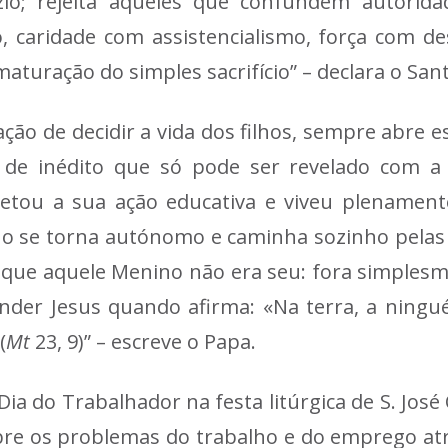
io; rejeita aqueles que confundem autorida
, caridade com assistencialismo, força com de
turação do simples sacrifício” – declara o San
ção de decidir a vida dos filhos, sempre abre es
 de inédito que só pode ser revelado com a
etou a sua ação educativa e viveu plenamen
lho se torna autónomo e caminha sozinho pelas
 que aquele Menino não era seu: fora simplesm
nder Jesus quando afirma: «Na terra, a ningu
(
Mt
23, 9)” – escreve o Papa.
Dia do Trabalhador na festa litúrgica de S. Jos
bre os problemas do trabalho e do emprego atr