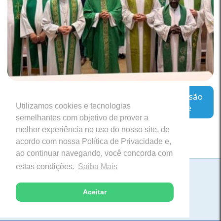
Regional Leste 2 inicia encontro sobre a missão
Utilizamos cookies e tecnologias
das Cúrias Diocesanas em Belo Horizonte
semelhantes com objetivo de prover a
melhor experiência no uso do nosso site, de
acordo com nossa Política de Privacidade e,
ao continuar navegando, você concorda com
estas condições.
Saiba Mais
Paróquia Nossa Senhora da Saúde
Itabira, Minas Gerais
Aceitar
Desenvolvido com excelência pela