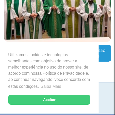
Regional Leste 2 inicia encontro sobre a missão
Utilizamos cookies e tecnologias
das Cúrias Diocesanas em Belo Horizonte
semelhantes com objetivo de prover a
melhor experiência no uso do nosso site, de
acordo com nossa Política de Privacidade e,
ao continuar navegando, você concorda com
estas condições.
Saiba Mais
Paróquia Nossa Senhora da Saúde
Itabira, Minas Gerais
Aceitar
Desenvolvido com excelência pela