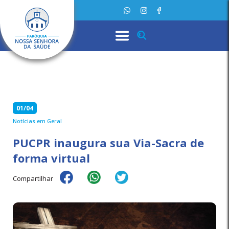
01/04
Notícias em Geral
PUCPR inaugura sua Via-Sacra de
forma virtual
Compartilhar