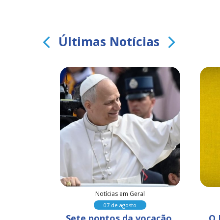
Últimas Notícias
al
Notícias em Geral
07 de agosto
 sinal da 
Sete pontos da vocação 
O 