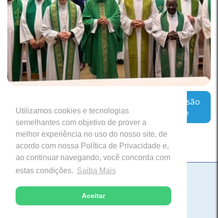
Regional Leste 2 inicia encontro sobre a missão
Utilizamos cookies e tecnologias
das Cúrias Diocesanas em Belo Horizonte
semelhantes com objetivo de prover a
melhor experiência no uso do nosso site, de
acordo com nossa Política de Privacidade e,
ao continuar navegando, você concorda com
estas condições.
Saiba Mais
Paróquia Nossa Senhora da Saúde
Itabira, Minas Gerais
Aceitar
Desenvolvido com excelência pela