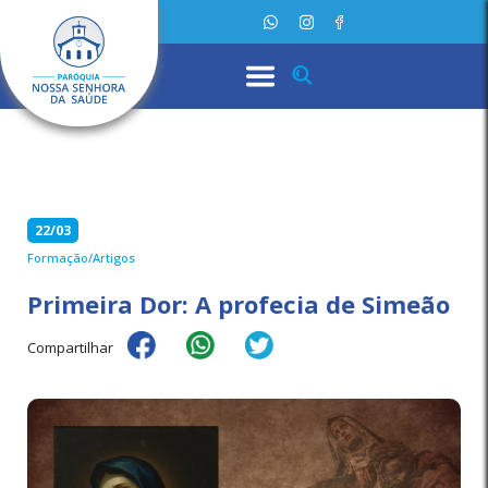
22/03
Formação/Artigos
Primeira Dor: A profecia de Simeão
Compartilhar