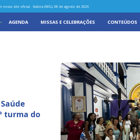
nosso site oficial . Itabira (MG), 08 de agosto de 2026
AGENDA
MISSAS E CELEBRAÇÕES
CONTEÚDOS
 Saúde
7ª turma do