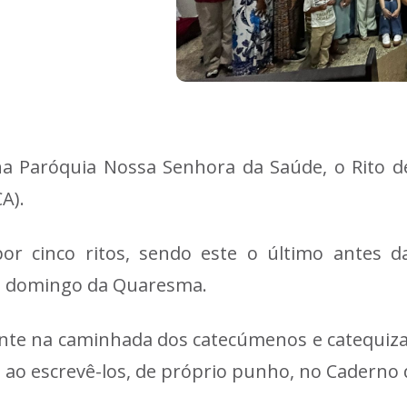
 na Paróquia Nossa Senhora da Saúde, o Rito d
CA).
r cinco ritos, sendo este o último antes d
ro domingo da Quaresma.
te na caminhada dos catecúmenos e catequiza
 ao escrevê-los, de próprio punho, no Caderno d