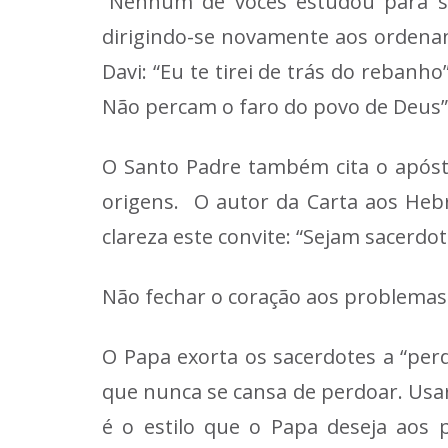
“Nenhum de vocês estudou para se 
dirigindo-se novamente aos ordenand
Davi: “Eu te tirei de trás do rebanh
Não percam o faro do povo de Deus”
O Santo Padre também cita o apóst
origens. O autor da Carta aos Hebr
clareza este convite: “Sejam sacerdot
Não fechar o coração aos problemas
O Papa exorta os sacerdotes a “pe
que nunca se cansa de perdoar. Usar 
é o estilo que o Papa deseja aos