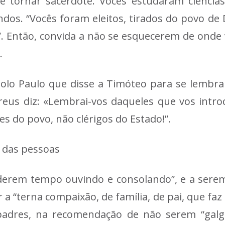
tornar sacerdote. Vocês estudaram ciências ec
os. “Vocês foram eleitos, tirados do povo de D
o”. Então, convida a não se esquecerem de onde 
.
olo Paulo que disse a Timóteo para se lembrar
eus diz: «Lembrai-vos daqueles que vos intro
es do povo, não clérigos do Estado!”.
 das pessoas
rderem tempo ouvindo e consolando”, e a sere
a “terna compaixão, de família, de pai, que faz 
 padres, na recomendação de não serem “galg