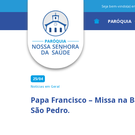
Seja bem-vindo(a) em 
PARÓQUIA
25/04
Notícias em Geral
Papa Francisco – Missa na B
São Pedro.