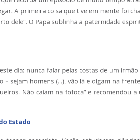
egar. A primeira coisa que tive em mente foi
erto dele”. O Papa sublinha a paternidade espir
ste dia: nunca falar pelas costas de um irmão
sco – sejam homens (…), vão lá e digam na frent
oqueiros. Não caiam na fofoca” e recomendou a 
 do Estado