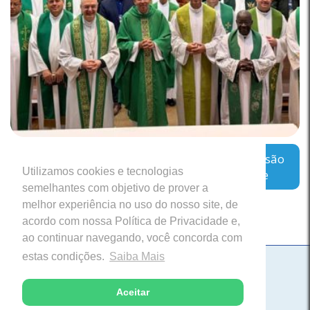
Regional Leste 2 inicia encontro sobre a missão
Utilizamos cookies e tecnologias
das Cúrias Diocesanas em Belo Horizonte
semelhantes com objetivo de prover a
melhor experiência no uso do nosso site, de
acordo com nossa Política de Privacidade e,
ao continuar navegando, você concorda com
estas condições.
Saiba Mais
Paróquia Nossa Senhora da Saúde
Itabira, Minas Gerais
Aceitar
Desenvolvido com excelência pela