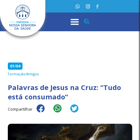
01/04
Formação/Artigos
Palavras de Jesus na Cruz: “Tudo
está consumado”
Compartilhar