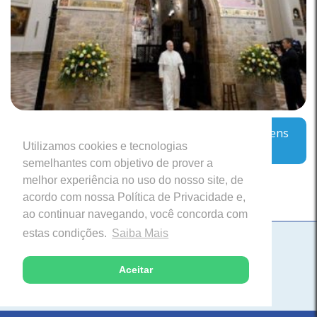
Assis aguarda Leão: o Papa encoraja os jovens
Utilizamos cookies e tecnologias
a sonharem com “coisas grandes”
semelhantes com objetivo de prover a
melhor experiência no uso do nosso site, de
acordo com nossa Política de Privacidade e,
ao continuar navegando, você concorda com
estas condições.
Saiba Mais
Paróquia Nossa Senhora da Saúde
Itabira, Minas Gerais
Aceitar
Desenvolvido com excelência pela