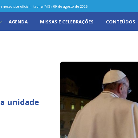
nosso site oficial . Itabira (MG), 09 de agosto de 2026
AGENDA
MISSAS E CELEBRAÇÕES
CONTEÚDOS
da unidade