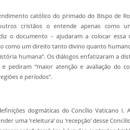
endimento católico do primado do Bispo de Ro
outros cristãos o entende apenas como um
 diz o documento – ajudaram a colocar essa 
do como um direito tanto divino quanto humano,
stória humana”. Os diálogos enfatizaram a dist
” e pediram “maior atenção e avaliação do co
egiões e períodos”.
definições dogmáticas do Concílio Vaticano I.
der uma ‘releitura’ ou ‘recepção’ desse Concíl