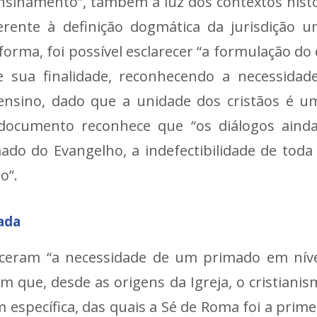
nsinamento”, também à luz dos contextos histó
ferente à definição dogmática da jurisdição un
forma, foi possível esclarecer “a formulação do
 sua finalidade, reconhecendo a necessidade
o ensino, dado que a unidade dos cristãos é 
 documento reconhece que “os diálogos ain
ado do Evangelho, a indefectibilidade de toda a
o”.
iada
eceram “a necessidade de um primado em nível 
am que, desde as origens da Igreja, o cristiani
específica, das quais a Sé de Roma foi a prime