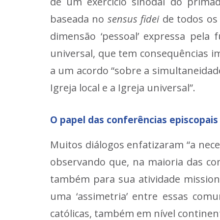
de um exercício sinodal do primad
baseada no
sensus fidei
de todos os 
dimensão ‘pessoal’ expressa pela f
universal, que tem consequências i
a um acordo “sobre a simultaneidade 
Igreja local e a Igreja universal”.
O papel das conferências episcopais
Muitos diálogos enfatizaram “a neces
observando que, na maioria das com
também para sua atividade missioná
uma ‘assimetria’ entre essas comu
católicas, também em nível continent