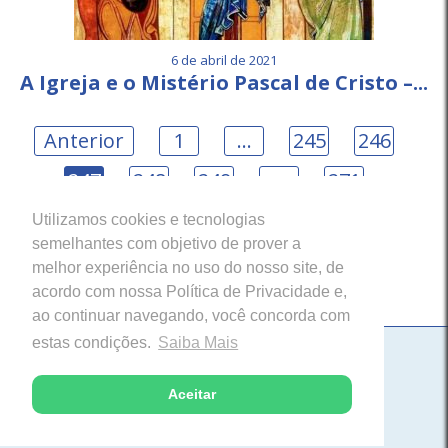
6 de abril de 2021
A Igreja e o Mistério Pascal de Cristo –...
Anterior
1
…
245
246
247
248
249
…
271
Próxima
Utilizamos cookies e tecnologias
semelhantes com objetivo de prover a
melhor experiência no uso do nosso site, de
acordo com nossa Política de Privacidade e,
ao continuar navegando, você concorda com
estas condições.
Saiba Mais
Paróquia Nossa Senhora da Saúde
Itabira, Minas Gerais
Aceitar
Desenvolvido com excelência pela