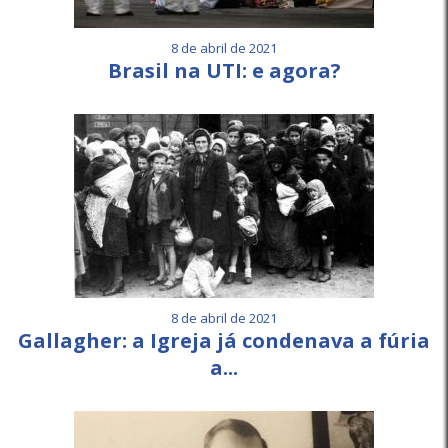
8 de abril de 2021
Brasil na UTI: e agora?
8 de abril de 2021
Gallagher: a Igreja já condenava a fúria
a...