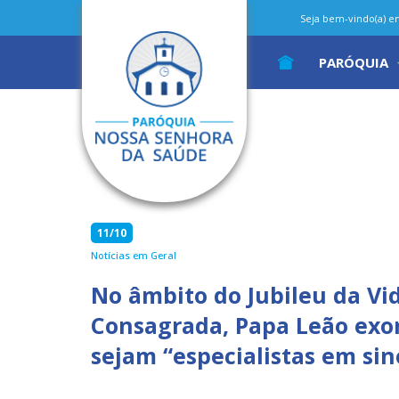
Seja bem-vindo(a) em 
PARÓQUIA
11/10
Notícias em Geral
No âmbito do Jubileu da Vi
Consagrada, Papa Leão exo
sejam “especialistas em si