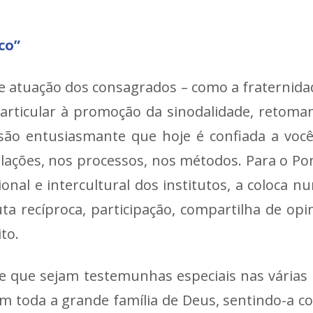
co”
e atuação dos consagrados – como a fraternidad
particular à promoção da sinodalidade, retoma
ssão entusiasmante que hoje é confiada a você
lações, nos processos, nos métodos. Para o Pont
onal e intercultural dos institutos, a coloca n
uta recíproca, participação, compartilha de op
to.
oje que sejam testemunhas especiais nas vária
toda a grande família de Deus, sentindo-a c