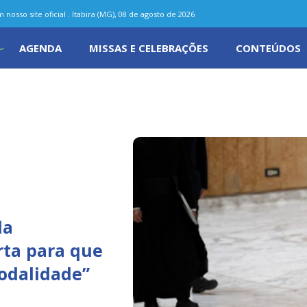
nosso site oficial . Itabira (MG), 08 de agosto de 2026
AGENDA
MISSAS E CELEBRAÇÕES
CONTEÚDOS
da
rta para que
nodalidade”