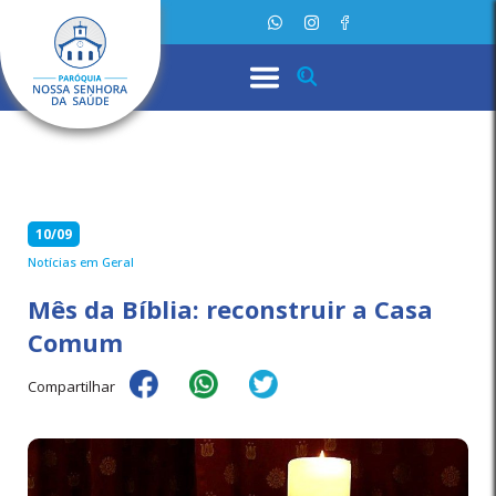
10/09
Notícias em Geral
Mês da Bíblia: reconstruir a Casa
Comum
Compartilhar