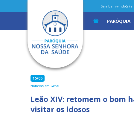
Seja bem-vindo(a) em 
PARÓQUIA
15/06
Notícias em Geral
Leão XIV: retomem o bom h
visitar os idosos