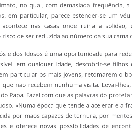
imato, no qual, com demasiada frequência, a
os, em particular, parece estender-se um véu
 acontece nas casas onde reina a solidão,
 risco de ser reduzida ao número da sua cama ou
vós e dos Idosos é uma oportunidade para redes
el, em qualquer idade, descobrir-se filhos e
em particular os mais jovens, retomarem o bom
s que não recebem nenhuma visita. Levai-lhe
 do Papa. Fazei com que as palavras do profet
uoso. «Numa época que tende a acelerar e a f
cida por mãos capazes de ternura, por mentes
exões e oferece novas possibilidades de enco