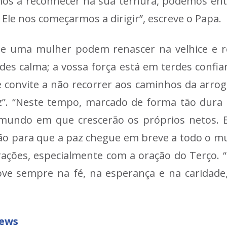
s a reconhecer na sua ternura, podemos então 
Ele nos começarmos a dirigir”, escreve o Papa.
e uma mulher podem renascer na velhice e re
des calma; a vossa força está em terdes confia
 convite a não recorrer aos caminhos da arro
z”. “Neste tempo, marcado de forma tão dura pe
undo em que crescerão os próprios netos. Ex
ão para que a paz chegue em breve a todo o mu
rações, especialmente com a oração do Terço. “
ove sempre na fé, na esperança e na caridade,
News