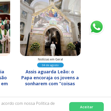
Notícias em Geral
N
04 de agosto
ia 
Assis aguarda Leão: o 
Fundaçã
são 
Papa encoraja os jovens a 
promove
 em 
sonharem com “coisas 
Dia d
grandes”
Crist
 acordo com nossa Política de
Aceitar
celência pela