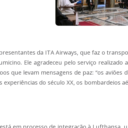
epresentantes da ITA Airways, que faz o transp
micino. Ele agradeceu pelo serviço realizado a
voos que levam mensagens de paz: “os aviões d
cas experiências do século XX, os bombardeios a
A está em processo de integração à Lufthansa, 