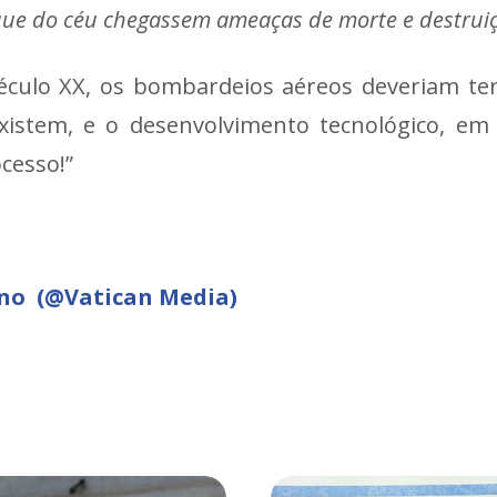
que do céu chegassem ameaças de morte e destruiç
 século XX, os bombardeios aéreos deveriam te
istem, e o desenvolvimento tecnológico, em s
ocesso!”
ano (@Vatican Media)