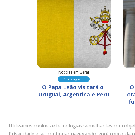
al
Notícias em Geral
05 de agosto
ara que 
O Papa Leão visitará o 
O
nvisível 
Uruguai, Argentina e Peru
or
idades
fu
Utilizamos cookies e tecnologias semelhantes com objet
Copyright © 2026 - Paróquia No
Privacidade e, ao continuar navegando, você concorda 