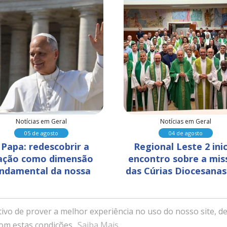
Notícias em Geral
Notícias em Geral
05 de agosto
04 de agosto
 Papa: redescobrir a 
Regional Leste 2 inic
ação como dimensão 
encontro sobre a mis
ndamental da nossa 
das Cúrias Diocesanas
humanidade
Belo Horizonte
ivo de prover a melhor experiência no uso do nosso site, de
ssa Senhora da Saúde - Itabira, Minas Gerais - Desenvolvido com ex
com estas condições.
Saiba Mais