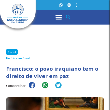
10/03
Notícias em Geral
Francisco: o povo iraquiano tem o
direito de viver em paz
Compartilhar