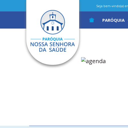
Seja bem-vindo(a) em 
PARÓQUIA