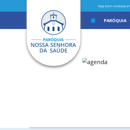
Seja bem-vindo(a) em 
PARÓQUIA