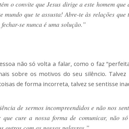
tém o convite que Jesus dirige a este homem que d
te mundo que te assusta! Abre-te às relações que 
o, fechar-se nunca é uma solução.”
ssoa não só volta a falar, como o faz “perfeit
 mais sobre os motivos do seu silêncio. Talve
coisas de forma incorreta, talvez se sentisse in
iência de sermos incompreendidos e não nos sen
r que cure a nossa forma de comunicar, não só
s outros com as nossas palavras.”