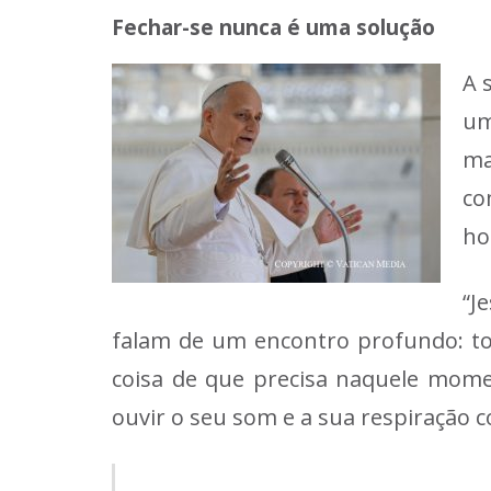
Fechar-se nunca é uma solução
A 
um
ma
co
ho
“J
falam de um encontro profundo: toc
coisa de que precisa naquele momen
ouvir o seu som e a sua respiração c