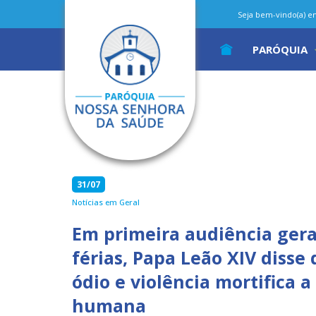
Seja bem-vindo(a) em 
PARÓQUIA
31/07
Notícias em Geral
Em primeira audiência gera
férias, Papa Leão XIV disse
ódio e violência mortifica 
humana