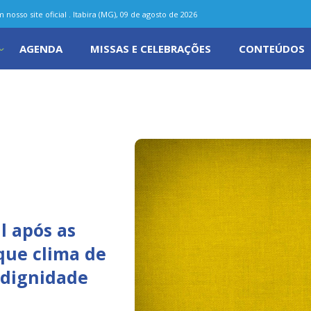
nosso site oficial . Itabira (MG), 09 de agosto de 2026
AGENDA
MISSAS E CELEBRAÇÕES
CONTEÚDOS
l após as
 que clima de
a dignidade