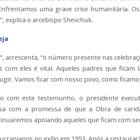
Enfrentamos uma grave crise humanitária. O
”, explica o arcebispo Shevchuk.
eja
, acrescenta, “o número presente nas celebraçõ
es com eles é vital. Aqueles padres que ficam
ugir. Vamos ficar com nosso povo, como ficamos
do com este testemunho, o presidente execu
sa com a promessa de que a Obra de caridad
ntinuaremos apoiando aqueles que ficam com seu
 ucranianos no exílio em 1953. Após a restauraç