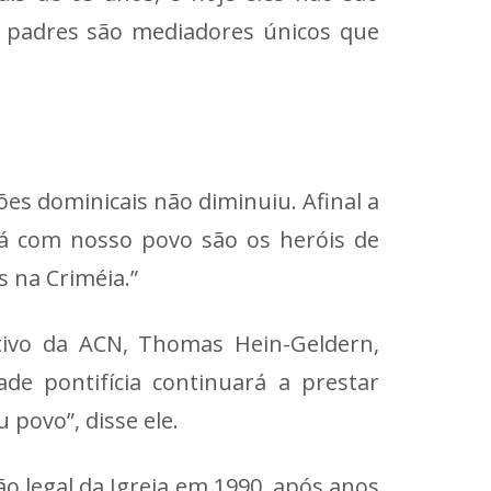
s padres são mediadores únicos que
es dominicais não diminuiu. Afinal a
 lá com nosso povo são os heróis de
 na Criméia.”
tivo da ACN, Thomas Hein-Geldern,
e pontifícia continuará a prestar
 povo”, disse ele.
ão legal da Igreja em 1990, após anos