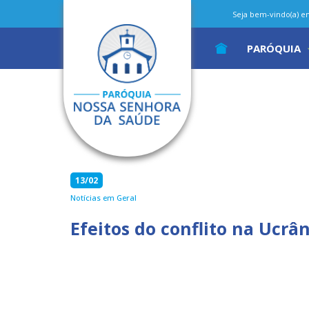
Seja bem-vindo(a) em 
PARÓQUIA
13/02
Notícias em Geral
Efeitos do conflito na Ucrâ