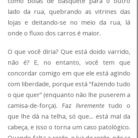
como bolas de basquete para o outro
lado da rua, quebrando as vitrines das
lojas e deitando-se no meio da rua, lá
onde o fluxo dos carros é maior.
O que você diria? Que está doido varrido,
não é? E, no entanto, você tem que
concordar comigo em que ele está agindo
com liberdade, porque está “fazendo tudo
o que quer” (enquanto não lhe puserem a
camisa-de-força). Faz
livremente
tudo o
que lhe dá na telha, só que… está mal da
cabeça, e isso o torna um caso patológico.
Quando falta a
razão
,
a luz da razão, não se