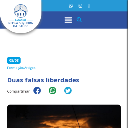
05/08
Formação/Artigos
Duas falsas liberdades
Compartilhar