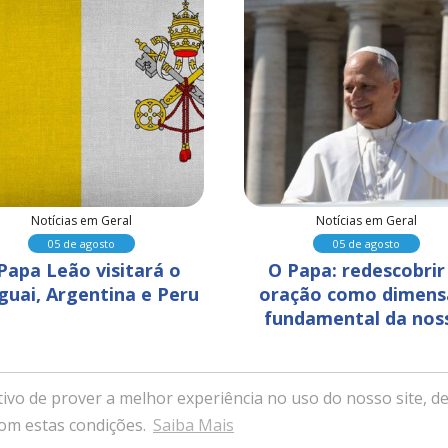
Notícias em Geral
Notícias em Geral
05 de agosto
05 de agosto
Papa Leão visitará o 
O Papa: redescobrir 
guai, Argentina e Peru
oração como dimens
fundamental da nos
humanidade
ivo de prover a melhor experiência no uso do nosso site, de
ssa Senhora da Saúde - Itabira, Minas Gerais - Desenvolvido com ex
com estas condições.
Saiba Mais