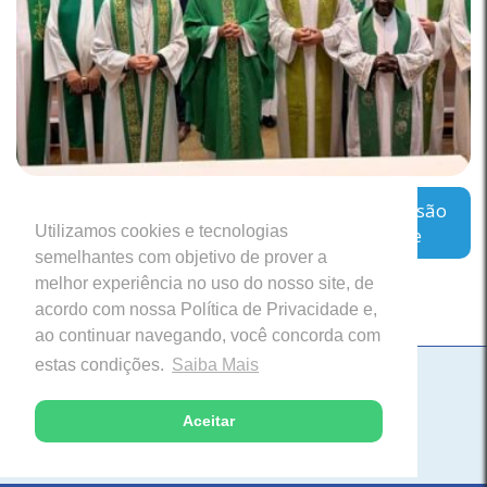
Regional Leste 2 inicia encontro sobre a missão
Utilizamos cookies e tecnologias
das Cúrias Diocesanas em Belo Horizonte
semelhantes com objetivo de prover a
melhor experiência no uso do nosso site, de
acordo com nossa Política de Privacidade e,
ao continuar navegando, você concorda com
estas condições.
Saiba Mais
Paróquia Nossa Senhora da Saúde
Itabira, Minas Gerais
Aceitar
Desenvolvido com excelência pela