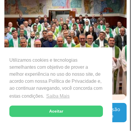
Utilizamos cookies e tecnologias
semelhantes com objetivo de prover a
melhor experiência no uso do nosso site, de
acordo com nossa Política de Privacidade e,
ao continuar navegando, você concorda com
estas condições.
Saiba Mais
Regional Leste 2 inicia encontro sobre a missão
Aceitar
das Cúrias Diocesanas em Belo Horizonte