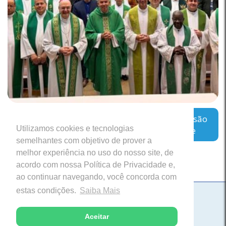
Regional Leste 2 inicia encontro sobre a missão
Utilizamos cookies e tecnologias
das Cúrias Diocesanas em Belo Horizonte
semelhantes com objetivo de prover a
melhor experiência no uso do nosso site, de
acordo com nossa Política de Privacidade e,
ao continuar navegando, você concorda com
estas condições.
Saiba Mais
Paróquia Nossa Senhora da Saúde
Itabira, Minas Gerais
Aceitar
Desenvolvido com excelência pela