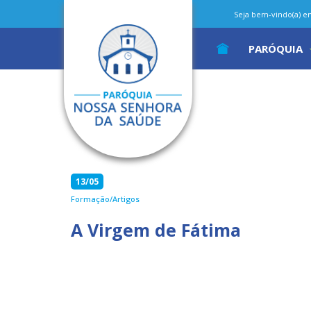
Seja bem-vindo(a) em 
PARÓQUIA
13/05
Formação/Artigos
A Virgem de Fátima