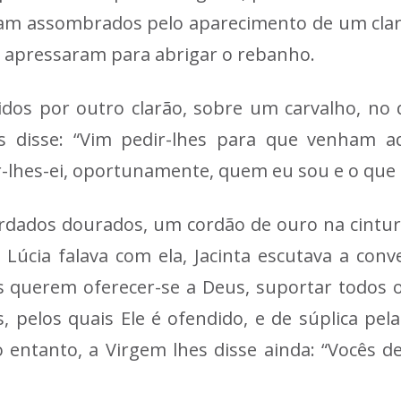
aram assombrados pelo aparecimento de um cla
 apressaram para abrigar o rebanho.
idos por outro clarão, sobre um carvalho, no 
s disse: “Vim pedir-lhes para que venham a
r-lhes-ei, oportunamente, quem eu sou e o que 
rdados dourados, um cordão de ouro na cintu
úcia falava com ela, Jacinta escutava a conv
s querem oferecer-se a Deus, suportar todos 
 pelos quais Ele é ofendido, e de súplica pel
 entanto, a Virgem lhes disse ainda: “Vocês d