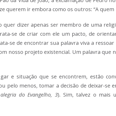
do Pão da Vida de João, a exclamação de Pedro
oze querem ir embora como os outros: “A quem
não quer dizer apenas ser membro de uma relig
ata-se de criar com ele um pacto, de orientar
Trata-se de encontrar sua palavra viva a resso
m nosso projeto existencial. Um palavra que n
lugar e situação que se encontrem, estão co
ou pelo menos, tomar a decisão de deixar-se en
 alegria do Evangelho, 3
). Sim, talvez o mais