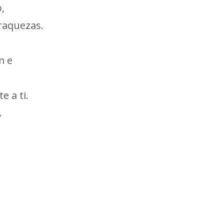
,
raquezas.
m e
 a ti.
.