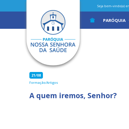
Seja bem-vindo(a) em 
PARÓQUIA
21/08
Formação/Artigos
A quem iremos, Senhor?