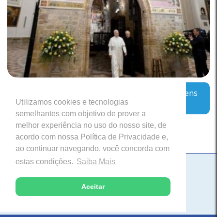
Assis aguarda Leão: o Papa encoraja os jovens
Utilizamos cookies e tecnologias
a sonharem com “coisas grandes”
semelhantes com objetivo de prover a
melhor experiência no uso do nosso site, de
acordo com nossa Política de Privacidade e,
ao continuar navegando, você concorda com
estas condições.
Saiba Mais
Paróquia Nossa Senhora da Saúde
Itabira, Minas Gerais
Aceitar
Desenvolvido com excelência pela