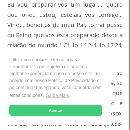
Eu vou preparar-vos um lugar… Quero
que onde estou, estejais vós comigo…
Vinde, benditos de meu Pai, tomai posse
do Reino que vos está preparado desde a
criação do mundo ( Cf. Jo 14,2-4; Jo 17,24;
Mt 25,34).
Utilizamos cookies e tecnologias
semelhantes com objetivo de prover a
Aconteça o que acontecer, pois, se
melhor experiência no uso do nosso site, de
acordo com nossa Política de Privacidade e,
tivermos fé, esperança e amor (ou seja, se
ao continuar navegando, você concorda com
formos cristãos), perceberemos que
estas condições.
Saiba Mais
Jesus está sempre ao nosso lado e
Aceitar
sempre nos diz: A paz esteja convosco;
sou Eu, não tenhais medo (Cf. Lc 24,36.38-