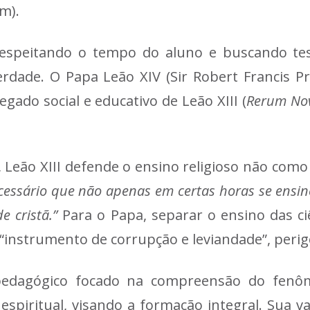
m).
respeitando o tempo do aluno e buscando te
rdade. O Papa Leão XIV (Sir Robert Francis Pr
gado social e educativo de Leão XIII (
Rerum No
, Leão XIII defende o ensino religioso não como 
cessário que não apenas em certas horas se ensine
e cristã.”
Para o Papa, separar o ensino das ciê
 “instrumento de corrupção e leviandade”, peri
pedagógico focado na compreensão do fenôm
 e espiritual, visando a formação integral. Sua 