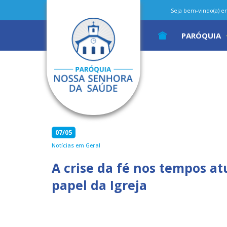
Seja bem-vindo(a) em 
PARÓQUIA
07/05
Notícias em Geral
A crise da fé nos tempos at
papel da Igreja