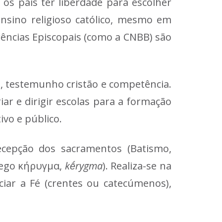
 os pais ter liberdade para escolher
nsino religioso católico, mesmo em
erências Episcopais (como a CNBB) são
a, testemunho cristão e competência.
iar e dirigir escolas para a formação
ivo e público.
ecepção dos sacramentos (Batismo,
grego κήρυγμα,
kḗrygma
). Realiza-se na
iar a Fé (crentes ou catecúmenos),