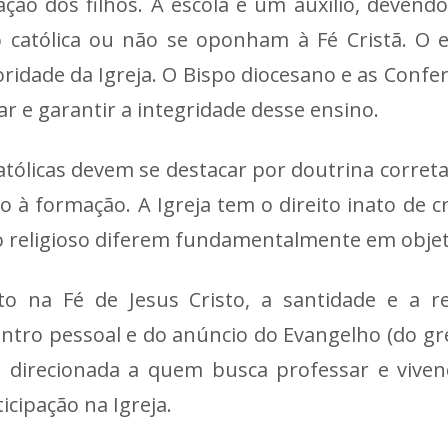
ação dos filhos. A escola é um auxílio, devendo
o católica ou não se oponham à Fé Cristã. O e
toridade da Igreja. O Bispo diocesano e as Conf
r e garantir a integridade desse ensino.
católicas devem se destacar por doutrina corret
o à formação. A Igreja tem o direito inato de cr
no religioso diferem fundamentalmente em objet
o na Fé de Jesus Cristo, a santidade e a r
contro pessoal e do anúncio do Evangelho (do 
direcionada a quem busca professar e vivenc
icipação na Igreja.