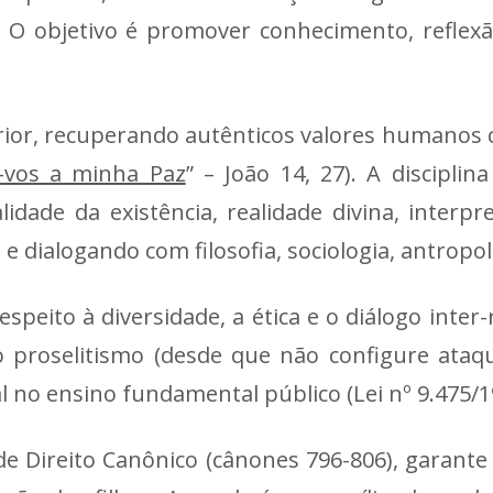
 O objetivo é promover conhecimento, reflexão 
terior, recuperando autênticos valores humanos 
-vos a minha Paz
” – João 14, 27). A discipli
idade da existência, realidade divina, interpr
 e dialogando com filosofia, sociologia, antropol
speito à diversidade, a ética e o diálogo inter-
o proselitismo (desde que não configure ataq
l no ensino fundamental público (Lei nº 9.475/1
 de Direito Canônico (cânones 796-806), garante 